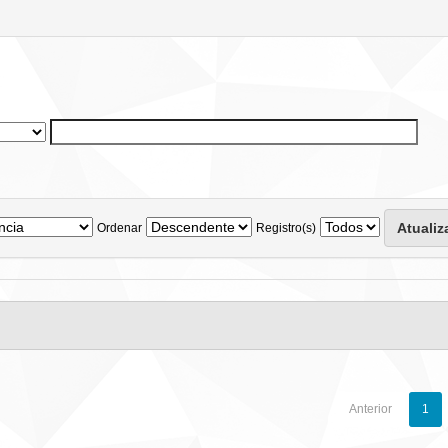
Ordenar
Registro(s)
Anterior
1