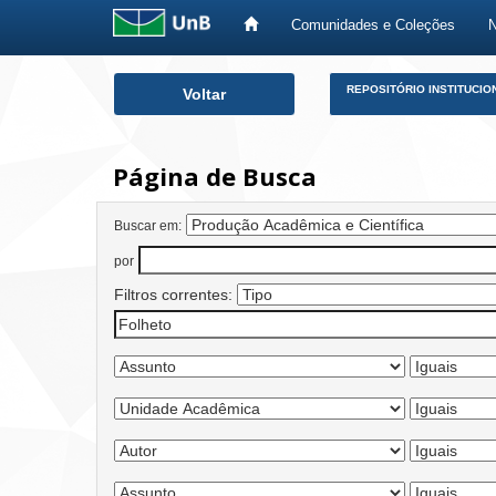
Comunidades e Coleções
Skip
REPOSITÓRIO INSTITUCIO
Voltar
navigation
Página de Busca
Buscar em:
por
Filtros correntes: