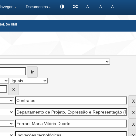
Navegar
Documentos
A-
A
A+
NAL DA UNB