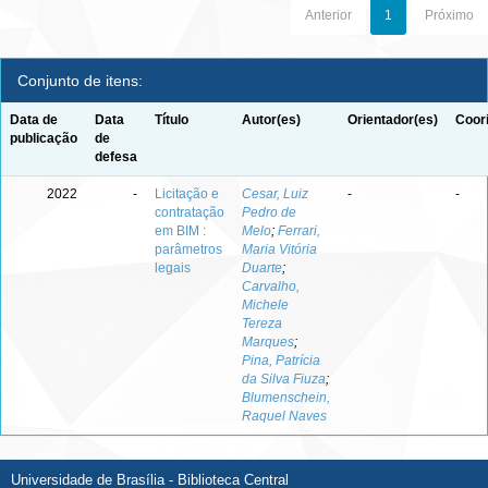
Anterior
1
Próximo
Conjunto de itens:
Data de
Data
Título
Autor(es)
Orientador(es)
Coor
publicação
de
defesa
2022
-
Licitação e
Cesar, Luiz
-
-
contratação
Pedro de
em BIM :
Melo
;
Ferrari,
parâmetros
Maria Vitória
legais
Duarte
;
Carvalho,
Michele
Tereza
Marques
;
Pina, Patrícia
da Silva Fiuza
;
Blumenschein,
Raquel Naves
Universidade de Brasília - Biblioteca Central