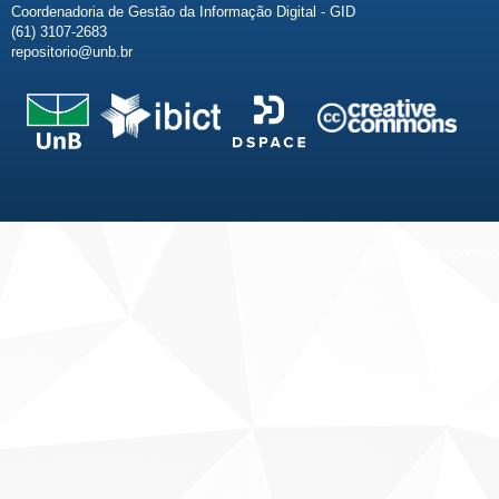
Coordenadoria de Gestão da Informação Digital - GID
(61) 3107-2683
repositorio@unb.br
Fale conosco
Sobre