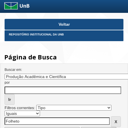
Skip
Voltar
navigation
REPOSITÓRIO INSTITUCIONAL DA UNB
Página de Busca
Buscar em:
por
Filtros correntes: