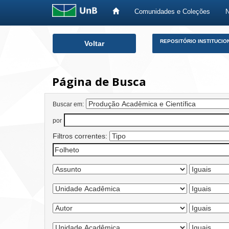
Comunidades e Coleções
Skip
REPOSITÓRIO INSTITUCIO
Voltar
navigation
Página de Busca
Buscar em:
por
Filtros correntes: