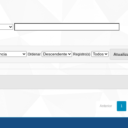
Ordenar
Registro(s)
Anterior
1