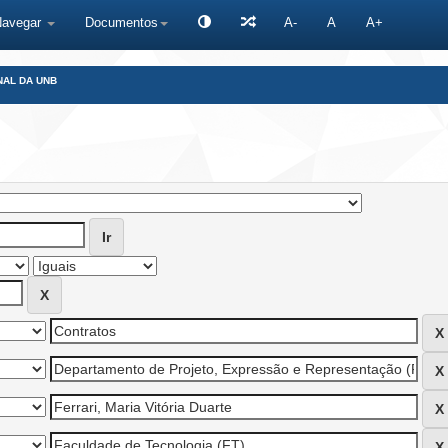
Navegar
Documentos
A-
A
A+
NAL DA UNB