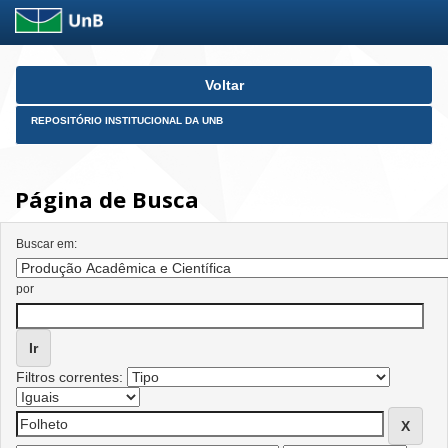
Skip
Voltar
navigation
REPOSITÓRIO INSTITUCIONAL DA UNB
Página de Busca
Buscar em:
por
Filtros correntes: