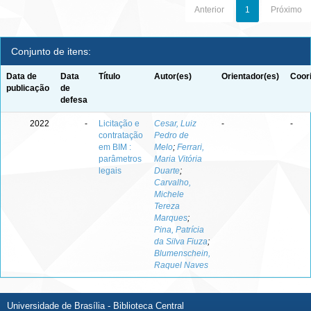
Anterior
1
Próximo
Conjunto de itens:
Data de
Data
Título
Autor(es)
Orientador(es)
Coor
publicação
de
defesa
2022
-
Licitação e
Cesar, Luiz
-
-
contratação
Pedro de
em BIM :
Melo
;
Ferrari,
parâmetros
Maria Vitória
legais
Duarte
;
Carvalho,
Michele
Tereza
Marques
;
Pina, Patrícia
da Silva Fiuza
;
Blumenschein,
Raquel Naves
Universidade de Brasília - Biblioteca Central