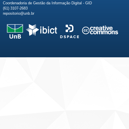
Coordenadoria de Gestão da Informação Digital - GID
(61) 3107-2683
repositorio@unb.br
Fale conosco
Sobre