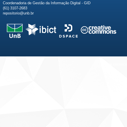
Coordenadoria de Gestão da Informação Digital - GID
(61) 3107-2683
repositorio@unb.br
Fale conosco
Sobre