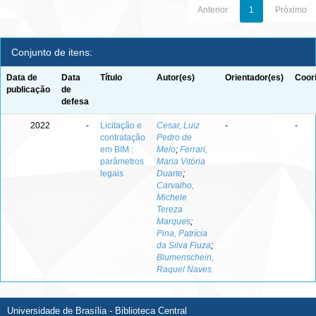
Anterior
1
Próximo
Conjunto de itens:
Data de
Data
Título
Autor(es)
Orientador(es)
Coor
publicação
de
defesa
2022
-
Licitação e
Cesar, Luiz
-
-
contratação
Pedro de
em BIM :
Melo
;
Ferrari,
parâmetros
Maria Vitória
legais
Duarte
;
Carvalho,
Michele
Tereza
Marques
;
Pina, Patrícia
da Silva Fiuza
;
Blumenschein,
Raquel Naves
Universidade de Brasília - Biblioteca Central