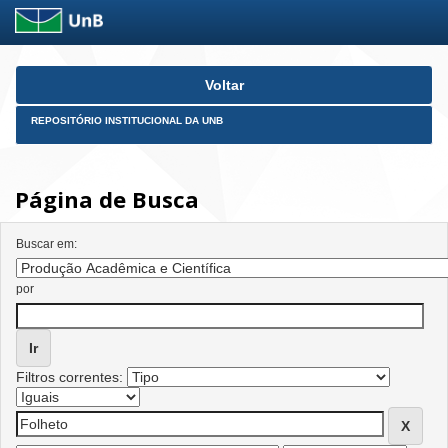
Skip
Voltar
navigation
REPOSITÓRIO INSTITUCIONAL DA UNB
Página de Busca
Buscar em:
por
Filtros correntes: