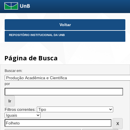
Skip
Voltar
navigation
REPOSITÓRIO INSTITUCIONAL DA UNB
Página de Busca
Buscar em:
por
Filtros correntes: