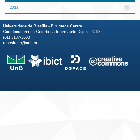
2022
1
Universidade de Brasília - Biblioteca Central
Coordenadoria de Gestão da Informação Digital - GID
(61) 3107-2683
repositorio@unb.br
Fale conosco
Sobre