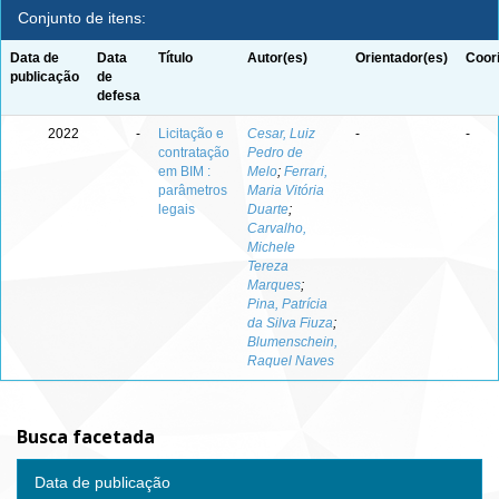
Conjunto de itens:
Data de
Data
Título
Autor(es)
Orientador(es)
Coor
publicação
de
defesa
2022
-
Licitação e
Cesar, Luiz
-
-
contratação
Pedro de
em BIM :
Melo
;
Ferrari,
parâmetros
Maria Vitória
legais
Duarte
;
Carvalho,
Michele
Tereza
Marques
;
Pina, Patrícia
da Silva Fiuza
;
Blumenschein,
Raquel Naves
Busca facetada
Data de publicação