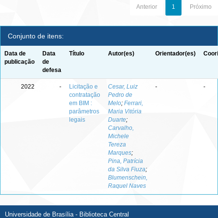
Anterior
1
Próximo
Conjunto de itens:
Data de
Data
Título
Autor(es)
Orientador(es)
Coor
publicação
de
defesa
2022
-
Licitação e
Cesar, Luiz
-
-
contratação
Pedro de
em BIM :
Melo
;
Ferrari,
parâmetros
Maria Vitória
legais
Duarte
;
Carvalho,
Michele
Tereza
Marques
;
Pina, Patrícia
da Silva Fiuza
;
Blumenschein,
Raquel Naves
Universidade de Brasília - Biblioteca Central