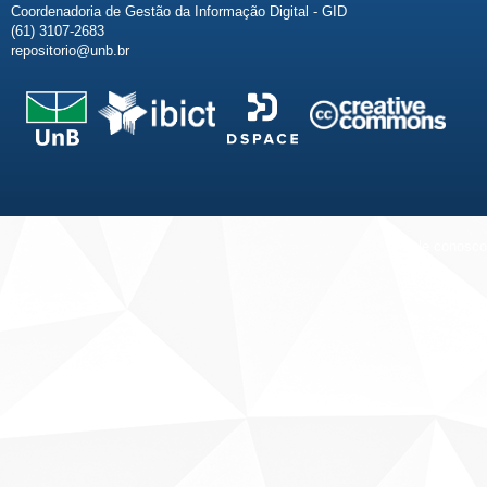
Coordenadoria de Gestão da Informação Digital - GID
(61) 3107-2683
repositorio@unb.br
Fale conosco
Sobre