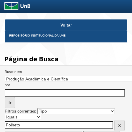
Skip
Voltar
navigation
REPOSITÓRIO INSTITUCIONAL DA UNB
Página de Busca
Buscar em:
por
Filtros correntes: