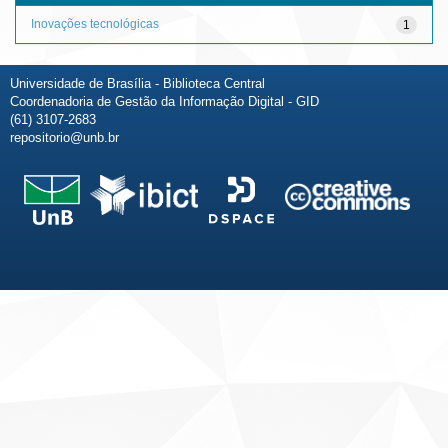
Inovações tecnológicas
1
Universidade de Brasília - Biblioteca Central
Coordenadoria de Gestão da Informação Digital - GID
(61) 3107-2683
repositorio@unb.br
Fale conosco
Sobre