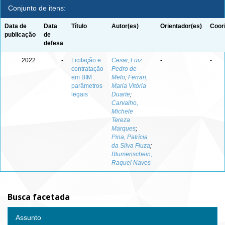
Conjunto de itens:
Data de
Data
Título
Autor(es)
Orientador(es)
Coor
publicação
de
defesa
2022
-
Licitação e
Cesar, Luiz
-
-
contratação
Pedro de
em BIM :
Melo
;
Ferrari,
parâmetros
Maria Vitória
legais
Duarte
;
Carvalho,
Michele
Tereza
Marques
;
Pina, Patrícia
da Silva Fiuza
;
Blumenschein,
Raquel Naves
Busca facetada
Assunto