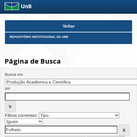
Skip
Voltar
navigation
REPOSITÓRIO INSTITUCIONAL DA UNB
Página de Busca
Buscar em:
por
Filtros correntes: