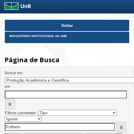
Skip
Voltar
navigation
REPOSITÓRIO INSTITUCIONAL DA UNB
Página de Busca
Buscar em:
por
Filtros correntes: