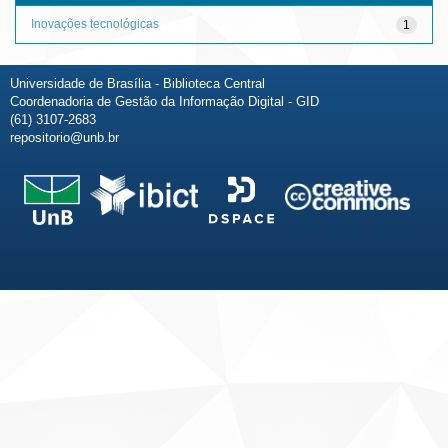
Inovações tecnológicas
1
Universidade de Brasília - Biblioteca Central
Coordenadoria de Gestão da Informação Digital - GID
(61) 3107-2683
repositorio@unb.br
Fale conosco
Sobre