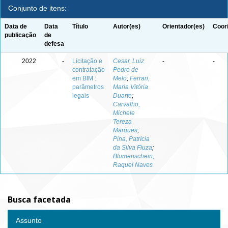
Conjunto de itens:
Data de
Data
Título
Autor(es)
Orientador(es)
Coor
publicação
de
defesa
2022
-
Licitação e
Cesar, Luiz
-
-
contratação
Pedro de
em BIM :
Melo
;
Ferrari,
parâmetros
Maria Vitória
legais
Duarte
;
Carvalho,
Michele
Tereza
Marques
;
Pina, Patrícia
da Silva Fiuza
;
Blumenschein,
Raquel Naves
Busca facetada
Assunto