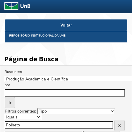
Skip
Voltar
navigation
REPOSITÓRIO INSTITUCIONAL DA UNB
Página de Busca
Buscar em:
por
Filtros correntes: