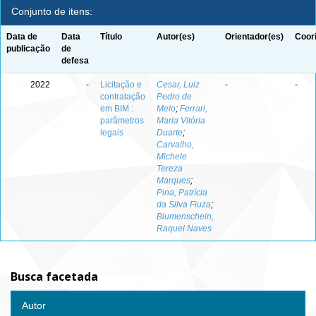
Conjunto de itens:
Data de
Data
Título
Autor(es)
Orientador(es)
Coor
publicação
de
defesa
2022
-
Licitação e
Cesar, Luiz
-
-
contratação
Pedro de
em BIM :
Melo
;
Ferrari,
parâmetros
Maria Vitória
legais
Duarte
;
Carvalho,
Michele
Tereza
Marques
;
Pina, Patrícia
da Silva Fiuza
;
Blumenschein,
Raquel Naves
Busca facetada
Autor