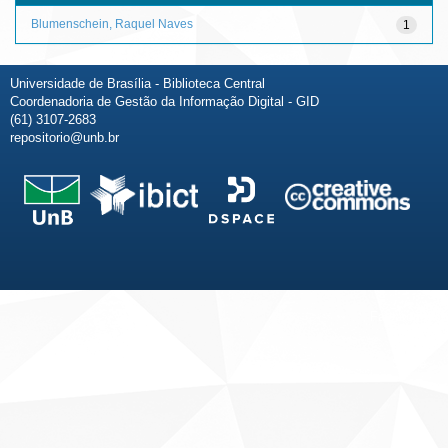
Blumenschein, Raquel Naves
1
Universidade de Brasília - Biblioteca Central
Coordenadoria de Gestão da Informação Digital - GID
(61) 3107-2683
repositorio@unb.br
Fale conosco
Sobre