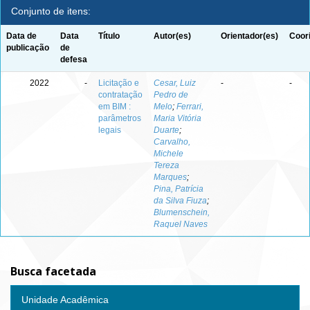
Conjunto de itens:
Data de
Data
Título
Autor(es)
Orientador(es)
Coor
publicação
de
defesa
2022
-
Licitação e
Cesar, Luiz
-
-
contratação
Pedro de
em BIM :
Melo
;
Ferrari,
parâmetros
Maria Vitória
legais
Duarte
;
Carvalho,
Michele
Tereza
Marques
;
Pina, Patrícia
da Silva Fiuza
;
Blumenschein,
Raquel Naves
Busca facetada
Unidade Acadêmica