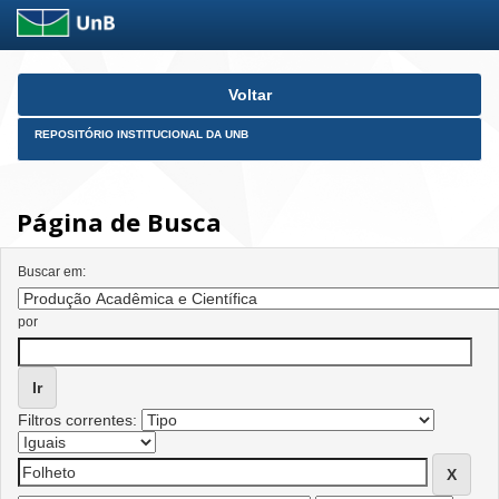
Skip
Voltar
navigation
REPOSITÓRIO INSTITUCIONAL DA UNB
Página de Busca
Buscar em:
por
Filtros correntes: