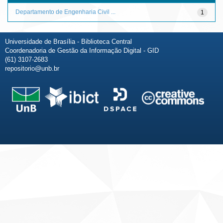
Departamento de Engenharia Civil ...
1
Universidade de Brasília - Biblioteca Central
Coordenadoria de Gestão da Informação Digital - GID
(61) 3107-2683
repositorio@unb.br
Fale conosco
Sobre