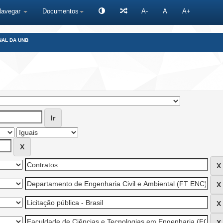
Navegar
Documentos
A-
A
A+
NAL DA UNB