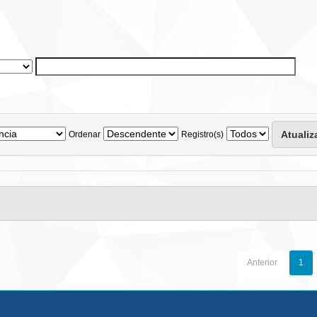
Ordenar
Registro(s)
Anterior
1