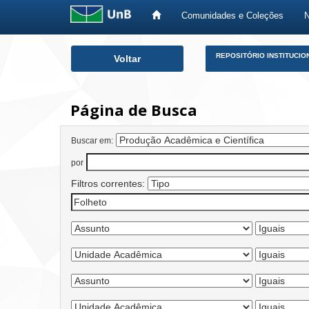
Comunidades e Coleções
Skip
REPOSITÓRIO INSTITUCIO
Voltar
navigation
Página de Busca
Buscar em:
por
Filtros correntes: