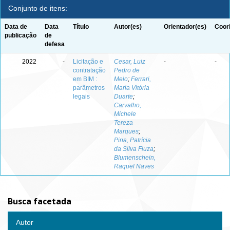
Conjunto de itens:
Data de
Data
Título
Autor(es)
Orientador(es)
Coor
publicação
de
defesa
2022
-
Licitação e
Cesar, Luiz
-
-
contratação
Pedro de
em BIM :
Melo
;
Ferrari,
parâmetros
Maria Vitória
legais
Duarte
;
Carvalho,
Michele
Tereza
Marques
;
Pina, Patrícia
da Silva Fiuza
;
Blumenschein,
Raquel Naves
Busca facetada
Autor