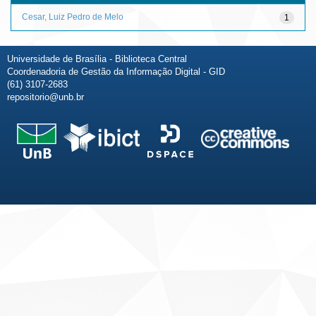
Cesar, Luiz Pedro de Melo
1
Universidade de Brasília - Biblioteca Central
Coordenadoria de Gestão da Informação Digital - GID
(61) 3107-2683
repositorio@unb.br
Fale conosco
Sobre