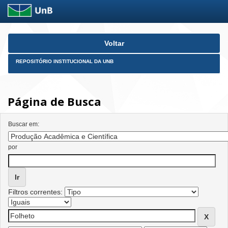
Skip
Voltar
navigation
REPOSITÓRIO INSTITUCIONAL DA UNB
Página de Busca
Buscar em:
por
Filtros correntes: