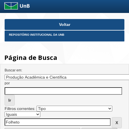
Skip
Voltar
navigation
REPOSITÓRIO INSTITUCIONAL DA UNB
Página de Busca
Buscar em:
por
Filtros correntes: