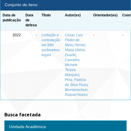
Conjunto de itens:
Data de
Data
Título
Autor(es)
Orientador(es)
Coor
publicação
de
defesa
2022
-
Licitação e
Cesar, Luiz
-
-
contratação
Pedro de
em BIM :
Melo
;
Ferrari,
parâmetros
Maria Vitória
legais
Duarte
;
Carvalho,
Michele
Tereza
Marques
;
Pina, Patrícia
da Silva Fiuza
;
Blumenschein,
Raquel Naves
Busca facetada
Unidade Acadêmica