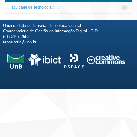
Faculdade de Tecnologia (FT)
1
Universidade de Brasília - Biblioteca Central
Coordenadoria de Gestão da Informação Digital - GID
(61) 3107-2683
repositorio@unb.br
Fale conosco
Sobre