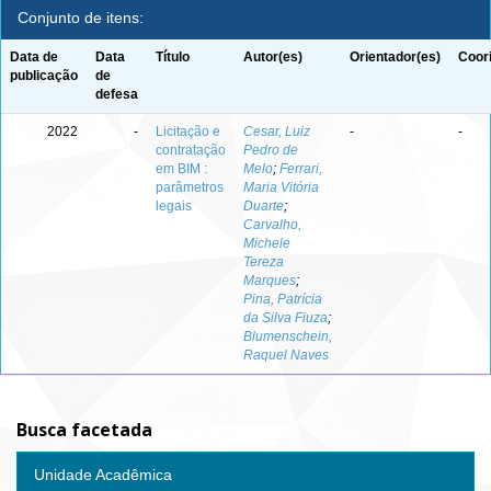
Conjunto de itens:
Data de
Data
Título
Autor(es)
Orientador(es)
Coor
publicação
de
defesa
2022
-
Licitação e
Cesar, Luiz
-
-
contratação
Pedro de
em BIM :
Melo
;
Ferrari,
parâmetros
Maria Vitória
legais
Duarte
;
Carvalho,
Michele
Tereza
Marques
;
Pina, Patrícia
da Silva Fiuza
;
Blumenschein,
Raquel Naves
Busca facetada
Unidade Acadêmica