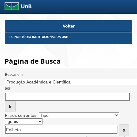
Skip
Voltar
navigation
REPOSITÓRIO INSTITUCIONAL DA UNB
Página de Busca
Buscar em:
por
Filtros correntes: