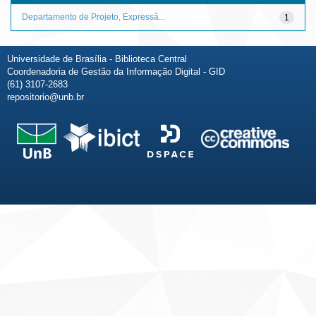
Departamento de Projeto, Expressã...
1
Universidade de Brasília - Biblioteca Central
Coordenadoria de Gestão da Informação Digital - GID
(61) 3107-2683
repositorio@unb.br
Fale conosco
Sobre