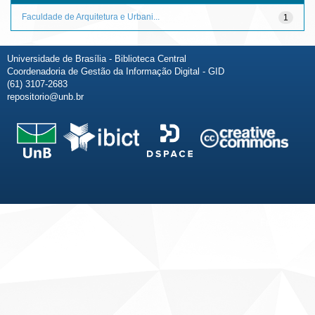
Faculdade de Arquitetura e Urbani...
1
Universidade de Brasília - Biblioteca Central
Coordenadoria de Gestão da Informação Digital - GID
(61) 3107-2683
repositorio@unb.br
Fale conosco
Sobre