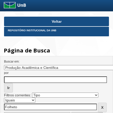
Skip
Voltar
navigation
REPOSITÓRIO INSTITUCIONAL DA UNB
Página de Busca
Buscar em:
por
Filtros correntes: