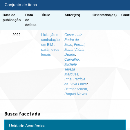
Conjunto de itens:
Data de
Data
Título
Autor(es)
Orientador(es)
Coor
publicação
de
defesa
2022
-
Licitação e
Cesar, Luiz
-
-
contratação
Pedro de
em BIM :
Melo
;
Ferrari,
parâmetros
Maria Vitória
legais
Duarte
;
Carvalho,
Michele
Tereza
Marques
;
Pina, Patrícia
da Silva Fiuza
;
Blumenschein,
Raquel Naves
Busca facetada
Unidade Acadêmica