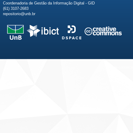
Coordenadoria de Gestão da Informação Digital - GID
(61) 3107-2683
repositorio@unb.br
Fale conosco
Sobre