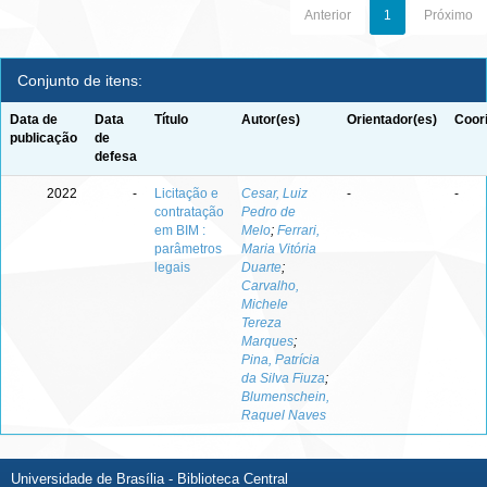
Anterior
1
Próximo
Conjunto de itens:
Data de
Data
Título
Autor(es)
Orientador(es)
Coor
publicação
de
defesa
2022
-
Licitação e
Cesar, Luiz
-
-
contratação
Pedro de
em BIM :
Melo
;
Ferrari,
parâmetros
Maria Vitória
legais
Duarte
;
Carvalho,
Michele
Tereza
Marques
;
Pina, Patrícia
da Silva Fiuza
;
Blumenschein,
Raquel Naves
Universidade de Brasília - Biblioteca Central