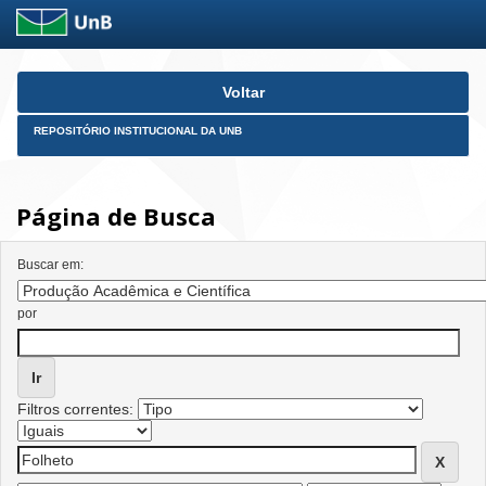
Skip
Voltar
navigation
REPOSITÓRIO INSTITUCIONAL DA UNB
Página de Busca
Buscar em:
por
Filtros correntes: