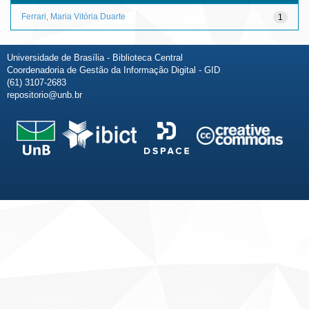
Ferrari, Maria Vitória Duarte
1
Universidade de Brasília - Biblioteca Central
Coordenadoria de Gestão da Informação Digital - GID
(61) 3107-2683
repositorio@unb.br
Fale conosco
Sobre