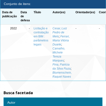
Conjunto de itens:
Data de
Data
Título
Autor(es)
Orientador(es)
Coor
publicação
de
defesa
2022
-
Licitação e
Cesar, Luiz
-
-
contratação
Pedro de
em BIM :
Melo
;
Ferrari,
parâmetros
Maria Vitória
legais
Duarte
;
Carvalho,
Michele
Tereza
Marques
;
Pina, Patrícia
da Silva Fiuza
;
Blumenschein,
Raquel Naves
Busca facetada
Autor