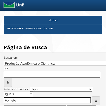
Skip
Voltar
navigation
REPOSITÓRIO INSTITUCIONAL DA UNB
Página de Busca
Buscar em:
por
Filtros correntes: