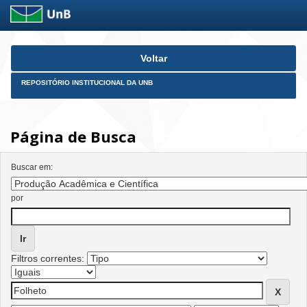
Skip
Voltar
navigation
REPOSITÓRIO INSTITUCIONAL DA UNB
Página de Busca
Buscar em:
por
Filtros correntes: