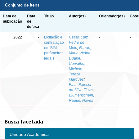
Conjunto de itens:
Data de
Data
Título
Autor(es)
Orientador(es)
Coor
publicação
de
defesa
2022
-
Licitação e
Cesar, Luiz
-
-
contratação
Pedro de
em BIM :
Melo
;
Ferrari,
parâmetros
Maria Vitória
legais
Duarte
;
Carvalho,
Michele
Tereza
Marques
;
Pina, Patrícia
da Silva Fiuza
;
Blumenschein,
Raquel Naves
Busca facetada
Unidade Acadêmica