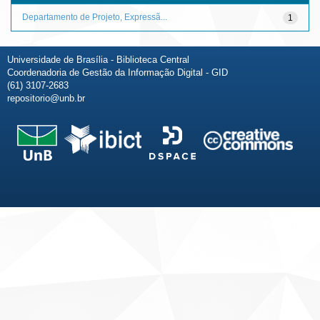
Departamento de Projeto, Expressã...
1
Universidade de Brasília - Biblioteca Central
Coordenadoria de Gestão da Informação Digital - GID
(61) 3107-2683
repositorio@unb.br
Fale conosco
Sobre