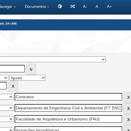
Navegar
Documentos
A-
A
A+
NAL DA UNB