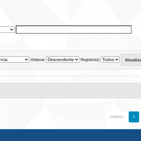
Ordenar
Registro(s)
Anterior
1