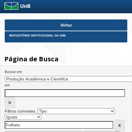
Skip
Voltar
navigation
REPOSITÓRIO INSTITUCIONAL DA UNB
Página de Busca
Buscar em:
por
Filtros correntes: