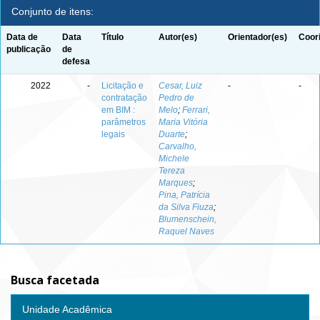
Conjunto de itens:
Data de
Data
Título
Autor(es)
Orientador(es)
Coor
publicação
de
defesa
2022
-
Licitação e
Cesar, Luiz
-
-
contratação
Pedro de
em BIM :
Melo
;
Ferrari,
parâmetros
Maria Vitória
legais
Duarte
;
Carvalho,
Michele
Tereza
Marques
;
Pina, Patrícia
da Silva Fiuza
;
Blumenschein,
Raquel Naves
Busca facetada
Unidade Acadêmica