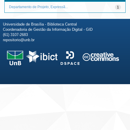
Departamento de Projeto, Expressã...
1
Universidade de Brasília - Biblioteca Central
Coordenadoria de Gestão da Informação Digital - GID
(61) 3107-2683
repositorio@unb.br
Fale conosco
Sobre