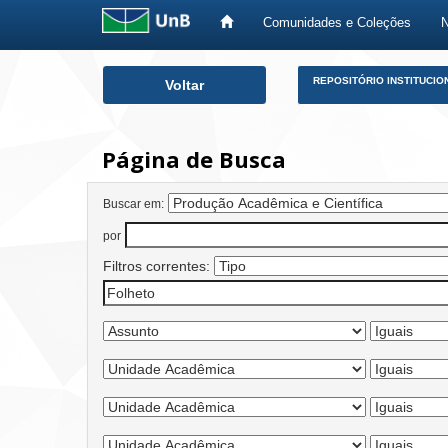
Comunidades e Coleções
Skip
REPOSITÓRIO INSTITUCIO
Voltar
navigation
Página de Busca
Buscar em:
por
Filtros correntes: