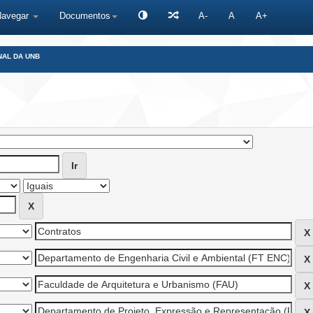
Navegar
Documentos
A-
A
A+
NAL DA UNB