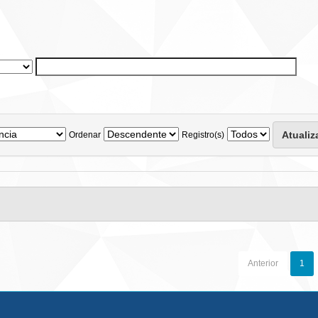
Ordenar
Registro(s)
Anterior
1