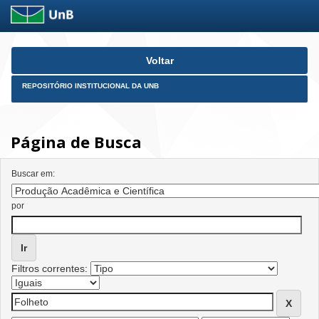
Skip
Voltar
navigation
REPOSITÓRIO INSTITUCIONAL DA UNB
Página de Busca
Buscar em:
por
Filtros correntes: