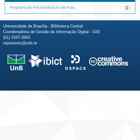
Programa de Pós-Graduação em Arqu...
1
Universidade de Brasília - Biblioteca Central
Coordenadoria de Gestão da Informação Digital - GID
(61) 3107-2683
repositorio@unb.br
Fale conosco
Sobre