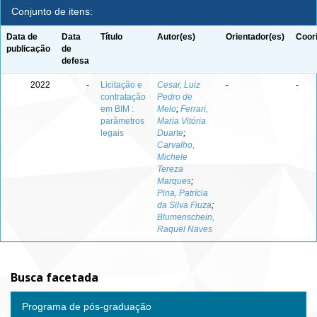
Conjunto de itens:
Data de
Data
Título
Autor(es)
Orientador(es)
Coor
publicação
de
defesa
2022
-
Licitação e
Cesar, Luiz
-
-
contratação
Pedro de
em BIM :
Melo
;
Ferrari,
parâmetros
Maria Vitória
legais
Duarte
;
Carvalho,
Michele
Tereza
Marques
;
Pina, Patrícia
da Silva Fiuza
;
Blumenschein,
Raquel Naves
Busca facetada
Programa de pós-graduação