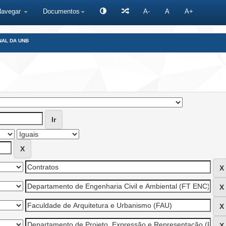
Navegar
Documentos
A-
A
A+
NAL DA UNB