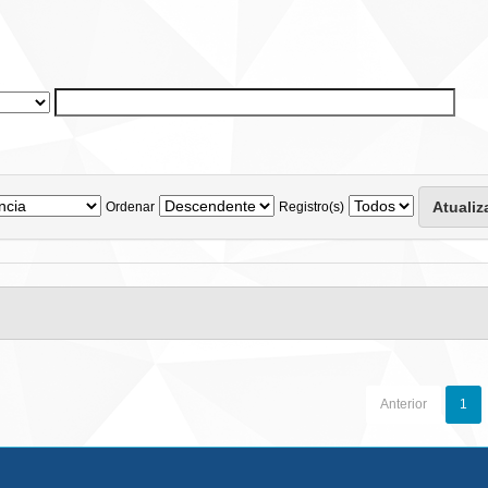
Ordenar
Registro(s)
Anterior
1