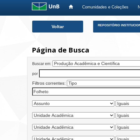
Comunidades e Coleções
Skip
REPOSITÓRIO INSTITUCIO
Voltar
navigation
Página de Busca
Buscar em:
por
Filtros correntes: