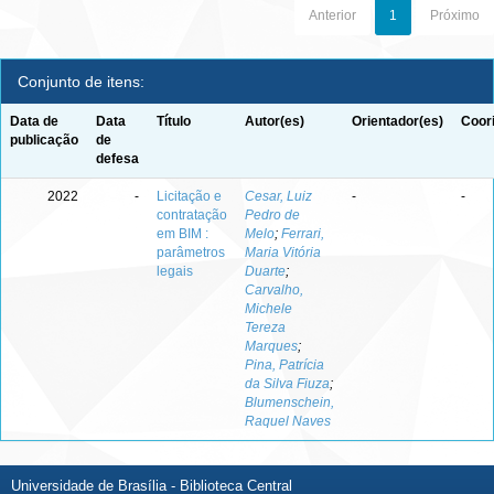
Anterior
1
Próximo
Conjunto de itens:
Data de
Data
Título
Autor(es)
Orientador(es)
Coor
publicação
de
defesa
2022
-
Licitação e
Cesar, Luiz
-
-
contratação
Pedro de
em BIM :
Melo
;
Ferrari,
parâmetros
Maria Vitória
legais
Duarte
;
Carvalho,
Michele
Tereza
Marques
;
Pina, Patrícia
da Silva Fiuza
;
Blumenschein,
Raquel Naves
Universidade de Brasília - Biblioteca Central