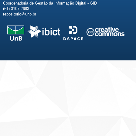
Coordenadoria de Gestão da Informação Digital - GID
(61) 3107-2683
repositorio@unb.br
Fale conosco
Sobre