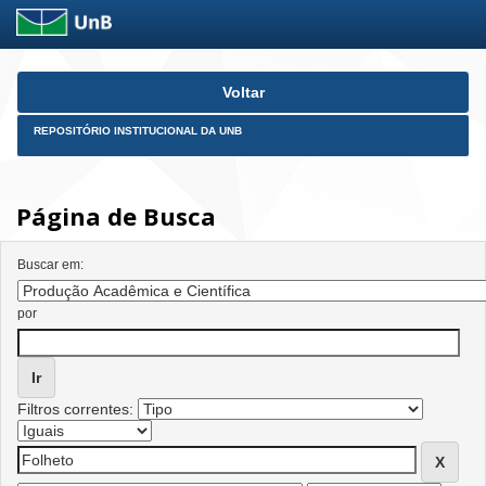
Skip
Voltar
navigation
REPOSITÓRIO INSTITUCIONAL DA UNB
Página de Busca
Buscar em:
por
Filtros correntes: