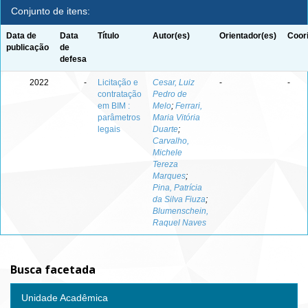
Conjunto de itens:
Data de
Data
Título
Autor(es)
Orientador(es)
Coor
publicação
de
defesa
2022
-
Licitação e
Cesar, Luiz
-
-
contratação
Pedro de
em BIM :
Melo
;
Ferrari,
parâmetros
Maria Vitória
legais
Duarte
;
Carvalho,
Michele
Tereza
Marques
;
Pina, Patrícia
da Silva Fiuza
;
Blumenschein,
Raquel Naves
Busca facetada
Unidade Acadêmica