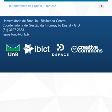
Departamento de Projeto, Expressã...
1
Universidade de Brasília - Biblioteca Central
Coordenadoria de Gestão da Informação Digital - GID
(61) 3107-2683
repositorio@unb.br
Fale conosco
Sobre