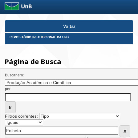
Skip
Voltar
navigation
REPOSITÓRIO INSTITUCIONAL DA UNB
Página de Busca
Buscar em:
por
Filtros correntes: