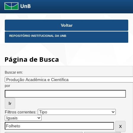
Skip
Voltar
navigation
REPOSITÓRIO INSTITUCIONAL DA UNB
Página de Busca
Buscar em:
por
Filtros correntes: