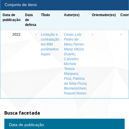
Conjunto de itens:
Data de
Data
Título
Autor(es)
Orientador(es)
Coor
publicação
de
defesa
2022
-
Licitação e
Cesar, Luiz
-
-
contratação
Pedro de
em BIM :
Melo
;
Ferrari,
parâmetros
Maria Vitória
legais
Duarte
;
Carvalho,
Michele
Tereza
Marques
;
Pina, Patrícia
da Silva Fiuza
;
Blumenschein,
Raquel Naves
Busca facetada
Data de publicação