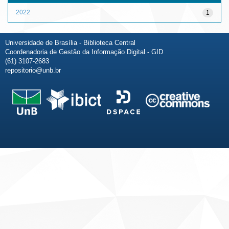
2022
1
Universidade de Brasília - Biblioteca Central
Coordenadoria de Gestão da Informação Digital - GID
(61) 3107-2683
repositorio@unb.br
Fale conosco
Sobre