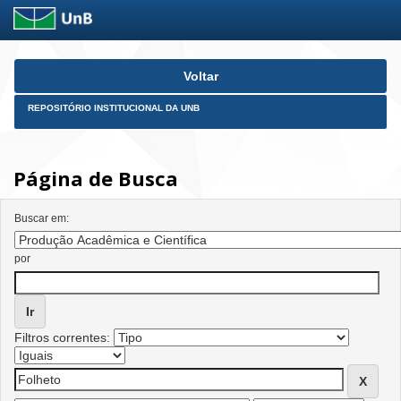
Skip
Voltar
navigation
REPOSITÓRIO INSTITUCIONAL DA UNB
Página de Busca
Buscar em:
por
Filtros correntes: