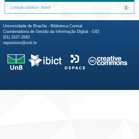
Licitação pública - Brasil
1
Universidade de Brasília - Biblioteca Central
Coordenadoria de Gestão da Informação Digital - GID
(61) 3107-2683
repositorio@unb.br
Fale conosco
Sobre