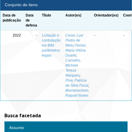
Conjunto de itens:
Data de
Data
Título
Autor(es)
Orientador(es)
Coor
publicação
de
defesa
2022
-
Licitação e
Cesar, Luiz
-
-
contratação
Pedro de
em BIM :
Melo
;
Ferrari,
parâmetros
Maria Vitória
legais
Duarte
;
Carvalho,
Michele
Tereza
Marques
;
Pina, Patrícia
da Silva Fiuza
;
Blumenschein,
Raquel Naves
Busca facetada
Assunto