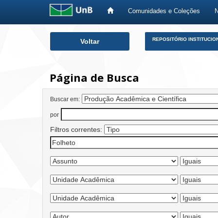
Comunidades e Coleções
Skip
REPOSITÓRIO INSTITUCIO
Voltar
navigation
Página de Busca
Buscar em:
por
Filtros correntes: