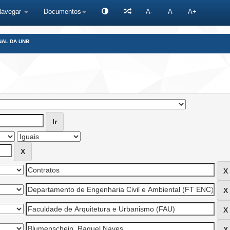
Navegar
Documentos
A-
A
A+
NAL DA UNB