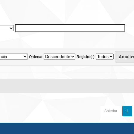
Ordenar
Registro(s)
Anterior
1