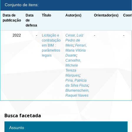
Conjunto de itens:
Data de
Data
Título
Autor(es)
Orientador(es)
Coor
publicação
de
defesa
2022
-
Licitação e
Cesar, Luiz
-
-
contratação
Pedro de
em BIM :
Melo
;
Ferrari,
parâmetros
Maria Vitória
legais
Duarte
;
Carvalho,
Michele
Tereza
Marques
;
Pina, Patrícia
da Silva Fiuza
;
Blumenschein,
Raquel Naves
Busca facetada
Assunto