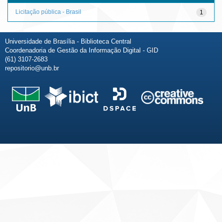
Licitação pública - Brasil
1
Universidade de Brasília - Biblioteca Central
Coordenadoria de Gestão da Informação Digital - GID
(61) 3107-2683
repositorio@unb.br
Fale conosco
Sobre