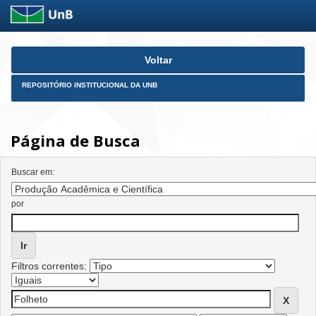
Skip
Voltar
navigation
REPOSITÓRIO INSTITUCIONAL DA UNB
Página de Busca
Buscar em:
por
Filtros correntes: