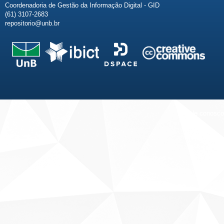
Coordenadoria de Gestão da Informação Digital - GID
(61) 3107-2683
repositorio@unb.br
Fale conosco
Sobre