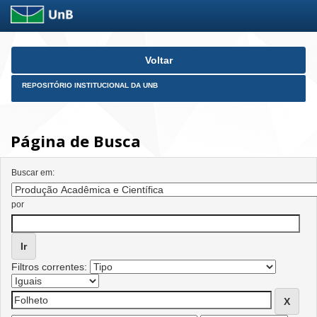
Skip
Voltar
navigation
REPOSITÓRIO INSTITUCIONAL DA UNB
Página de Busca
Buscar em:
por
Filtros correntes: