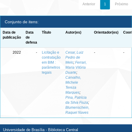
Anterior
1
Próximo
Conjunto de itens:
Data de
Data
Título
Autor(es)
Orientador(es)
Coor
publicação
de
defesa
2022
-
Licitação e
Cesar, Luiz
-
-
contratação
Pedro de
em BIM :
Melo
;
Ferrari,
parâmetros
Maria Vitória
legais
Duarte
;
Carvalho,
Michele
Tereza
Marques
;
Pina, Patrícia
da Silva Fiuza
;
Blumenschein,
Raquel Naves
Universidade de Brasília - Biblioteca Central