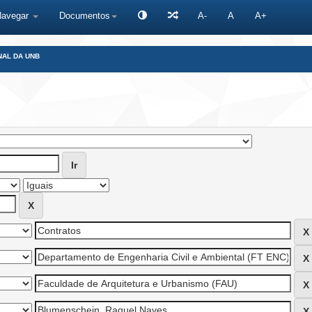
Navegar
Documentos
A-
A
A+
NAL DA UNB