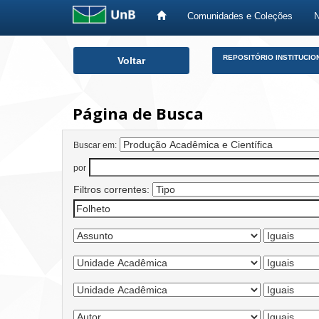
Comunidades e Coleções
Skip
REPOSITÓRIO INSTITUCIO
Voltar
navigation
Página de Busca
Buscar em:
por
Filtros correntes: