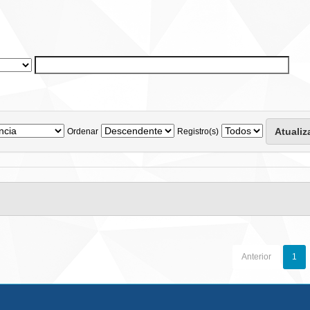
Ordenar
Registro(s)
Anterior
1