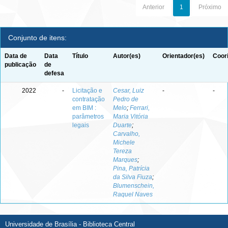
Anterior
1
Próximo
Conjunto de itens:
Data de
Data
Título
Autor(es)
Orientador(es)
Coor
publicação
de
defesa
2022
-
Licitação e
Cesar, Luiz
-
-
contratação
Pedro de
em BIM :
Melo
;
Ferrari,
parâmetros
Maria Vitória
legais
Duarte
;
Carvalho,
Michele
Tereza
Marques
;
Pina, Patrícia
da Silva Fiuza
;
Blumenschein,
Raquel Naves
Universidade de Brasília - Biblioteca Central