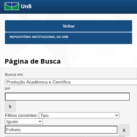
Skip
Voltar
navigation
REPOSITÓRIO INSTITUCIONAL DA UNB
Página de Busca
Buscar em:
por
Filtros correntes: