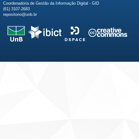
Coordenadoria de Gestão da Informação Digital - GID
(61) 3107-2683
repositorio@unb.br
Fale conosco
Sobre