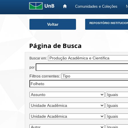
Comunidades e Coleções
Skip
REPOSITÓRIO INSTITUCIO
Voltar
navigation
Página de Busca
Buscar em:
por
Filtros correntes: