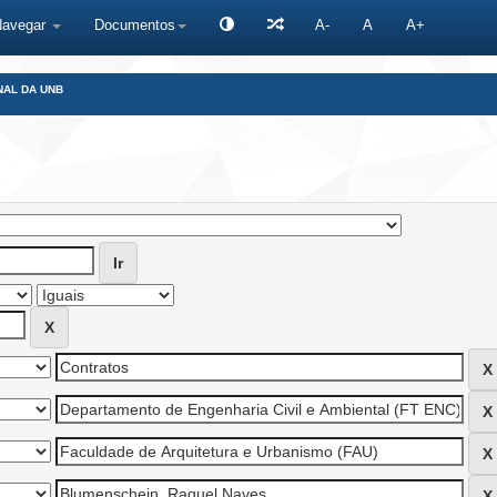
Navegar
Documentos
A-
A
A+
NAL DA UNB