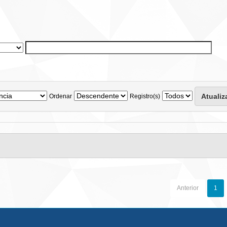
Ordenar
Registro(s)
Anterior
1