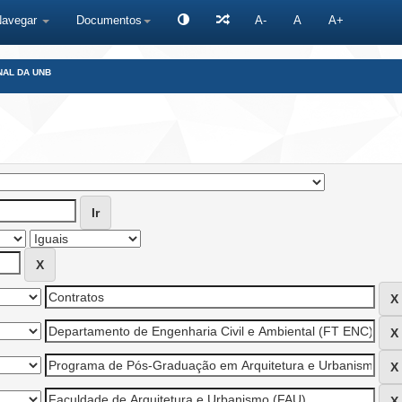
Navegar
Documentos
A-
A
A+
NAL DA UNB