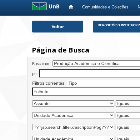
Comunidades e Coleções
Skip
REPOSITÓRIO INSTITUCIO
Voltar
navigation
Página de Busca
Buscar em:
por
Filtros correntes: