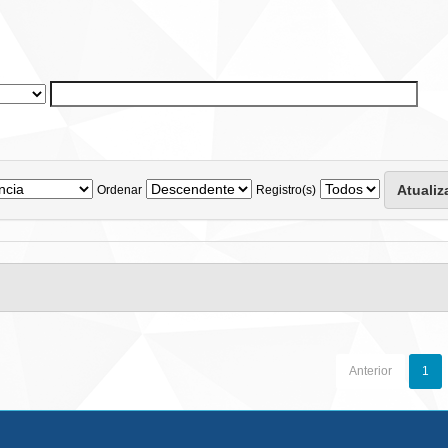
Ordenar
Registro(s)
Anterior
1