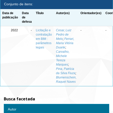
Conjunto de itens:
Data de
Data
Título
Autor(es)
Orientador(es)
Coor
publicação
de
defesa
2022
-
Licitação e
Cesar, Luiz
-
-
contratação
Pedro de
em BIM :
Melo
;
Ferrari,
parâmetros
Maria Vitória
legais
Duarte
;
Carvalho,
Michele
Tereza
Marques
;
Pina, Patrícia
da Silva Fiuza
;
Blumenschein,
Raquel Naves
Busca facetada
Autor