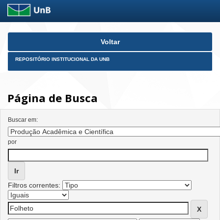
Skip
Voltar
navigation
REPOSITÓRIO INSTITUCIONAL DA UNB
Página de Busca
Buscar em:
por
Filtros correntes: