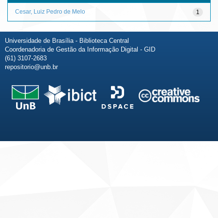
Cesar, Luiz Pedro de Melo
1
Universidade de Brasília - Biblioteca Central
Coordenadoria de Gestão da Informação Digital - GID
(61) 3107-2683
repositorio@unb.br
Fale conosco
Sobre