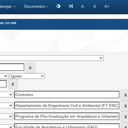
Navegar
Documentos
A-
A
A+
NAL DA UNB