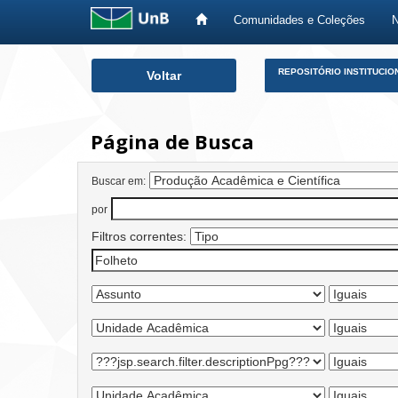
Comunidades e Coleções
Skip
REPOSITÓRIO INSTITUCIO
Voltar
navigation
Página de Busca
Buscar em:
por
Filtros correntes: