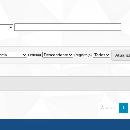
Ordenar
Registro(s)
Anterior
1