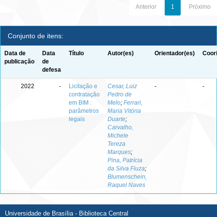
Anterior
1
Próximo
Conjunto de itens:
Data de
Data
Título
Autor(es)
Orientador(es)
Coor
publicação
de
defesa
2022
-
Licitação e
Cesar, Luiz
-
-
contratação
Pedro de
em BIM :
Melo
;
Ferrari,
parâmetros
Maria Vitória
legais
Duarte
;
Carvalho,
Michele
Tereza
Marques
;
Pina, Patrícia
da Silva Fiuza
;
Blumenschein,
Raquel Naves
Universidade de Brasília - Biblioteca Central