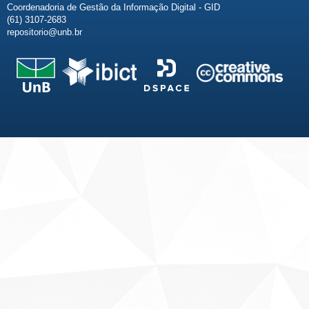
Coordenadoria de Gestão da Informação Digital - GID
(61) 3107-2683
repositorio@unb.br
Fale conosco
Sobre