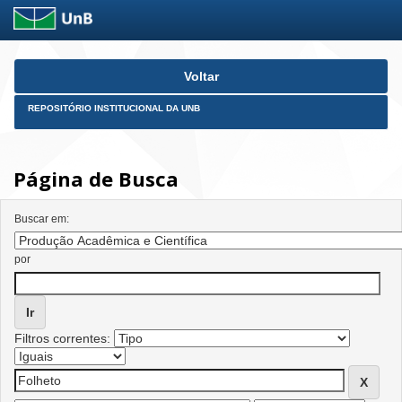
Skip
Voltar
navigation
REPOSITÓRIO INSTITUCIONAL DA UNB
Página de Busca
Buscar em:
por
Filtros correntes: