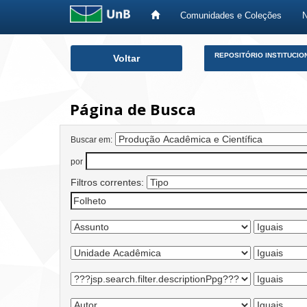
Comunidades e Coleções
Skip
REPOSITÓRIO INSTITUCIO
Voltar
navigation
Página de Busca
Buscar em:
por
Filtros correntes: