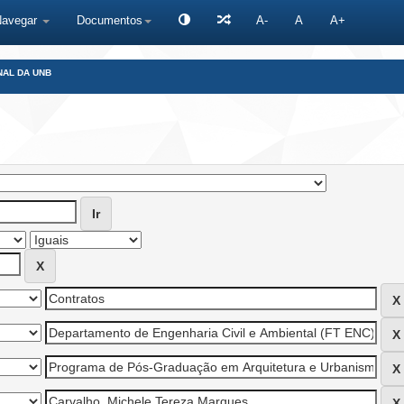
Navegar
Documentos
A-
A
A+
NAL DA UNB