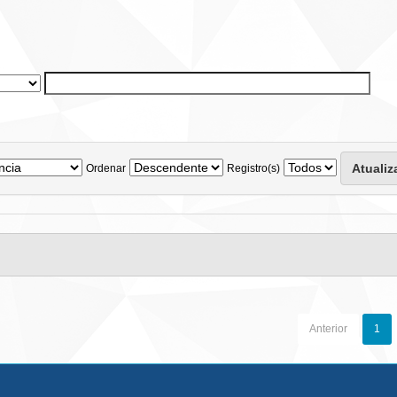
Ordenar
Registro(s)
Anterior
1