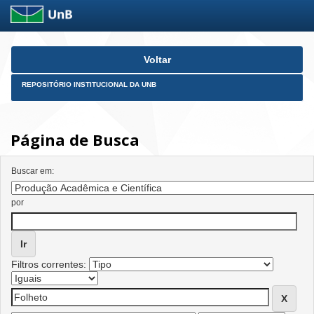
Skip
Voltar
navigation
REPOSITÓRIO INSTITUCIONAL DA UNB
Página de Busca
Buscar em:
por
Filtros correntes: