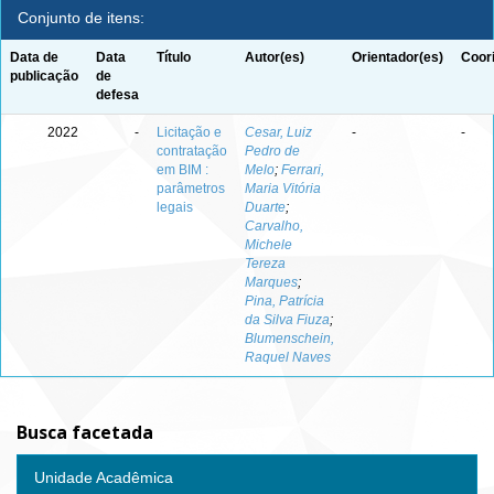
Conjunto de itens:
Data de
Data
Título
Autor(es)
Orientador(es)
Coor
publicação
de
defesa
2022
-
Licitação e
Cesar, Luiz
-
-
contratação
Pedro de
em BIM :
Melo
;
Ferrari,
parâmetros
Maria Vitória
legais
Duarte
;
Carvalho,
Michele
Tereza
Marques
;
Pina, Patrícia
da Silva Fiuza
;
Blumenschein,
Raquel Naves
Busca facetada
Unidade Acadêmica