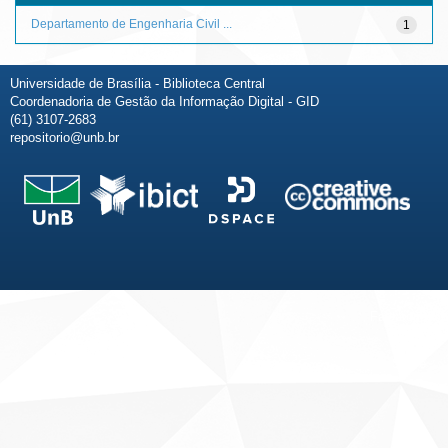
Departamento de Engenharia Civil ...
1
Universidade de Brasília - Biblioteca Central
Coordenadoria de Gestão da Informação Digital - GID
(61) 3107-2683
repositorio@unb.br
Fale conosco
Sobre