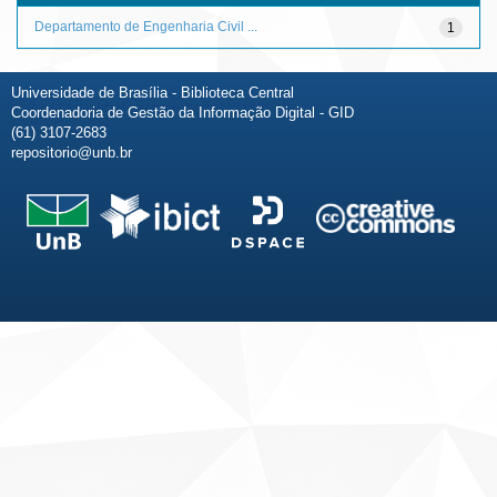
Departamento de Engenharia Civil ...
1
Universidade de Brasília - Biblioteca Central
Coordenadoria de Gestão da Informação Digital - GID
(61) 3107-2683
repositorio@unb.br
Fale conosco
Sobre