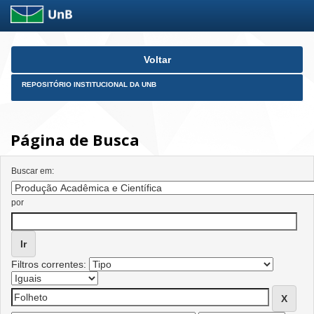
Skip
Voltar
navigation
REPOSITÓRIO INSTITUCIONAL DA UNB
Página de Busca
Buscar em:
por
Filtros correntes: