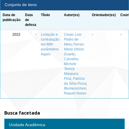
Conjunto de itens:
Data de
Data
Título
Autor(es)
Orientador(es)
Coor
publicação
de
defesa
2022
-
Licitação e
Cesar, Luiz
-
-
contratação
Pedro de
em BIM :
Melo
;
Ferrari,
parâmetros
Maria Vitória
legais
Duarte
;
Carvalho,
Michele
Tereza
Marques
;
Pina, Patrícia
da Silva Fiuza
;
Blumenschein,
Raquel Naves
Busca facetada
Unidade Acadêmica