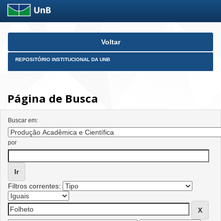
Skip
Voltar
navigation
REPOSITÓRIO INSTITUCIONAL DA UNB
Página de Busca
Buscar em:
por
Filtros correntes: