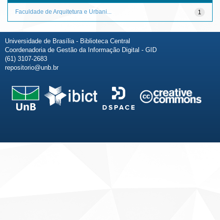
Faculdade de Arquitetura e Urbani...
1
Universidade de Brasília - Biblioteca Central
Coordenadoria de Gestão da Informação Digital - GID
(61) 3107-2683
repositorio@unb.br
Fale conosco
Sobre