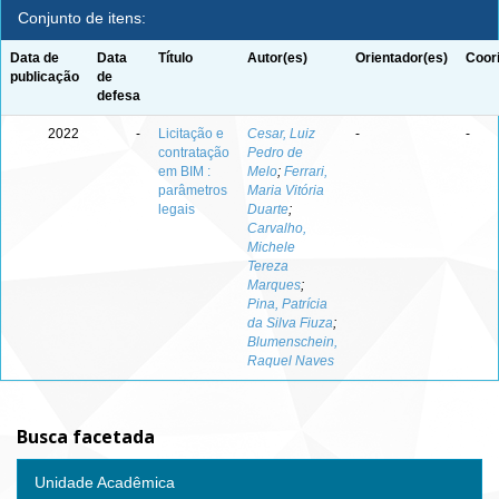
Conjunto de itens:
Data de
Data
Título
Autor(es)
Orientador(es)
Coor
publicação
de
defesa
2022
-
Licitação e
Cesar, Luiz
-
-
contratação
Pedro de
em BIM :
Melo
;
Ferrari,
parâmetros
Maria Vitória
legais
Duarte
;
Carvalho,
Michele
Tereza
Marques
;
Pina, Patrícia
da Silva Fiuza
;
Blumenschein,
Raquel Naves
Busca facetada
Unidade Acadêmica