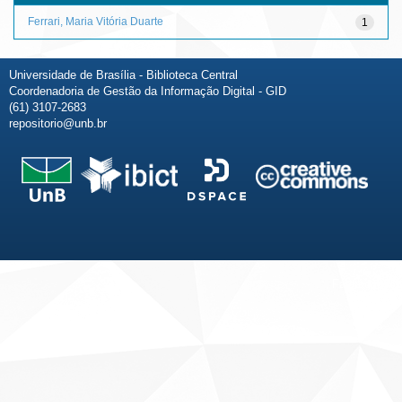
Ferrari, Maria Vitória Duarte
1
Universidade de Brasília - Biblioteca Central
Coordenadoria de Gestão da Informação Digital - GID
(61) 3107-2683
repositorio@unb.br
Fale conosco
Sobre