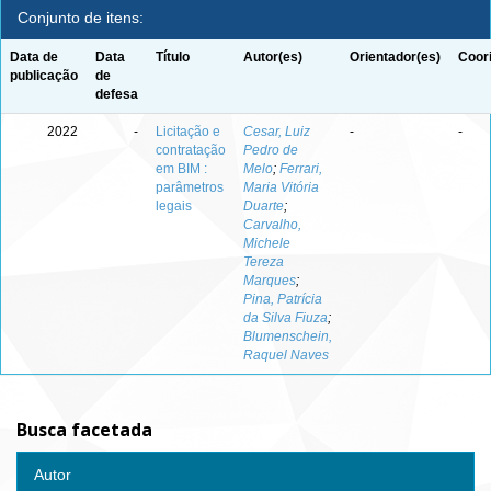
Conjunto de itens:
Data de
Data
Título
Autor(es)
Orientador(es)
Coor
publicação
de
defesa
2022
-
Licitação e
Cesar, Luiz
-
-
contratação
Pedro de
em BIM :
Melo
;
Ferrari,
parâmetros
Maria Vitória
legais
Duarte
;
Carvalho,
Michele
Tereza
Marques
;
Pina, Patrícia
da Silva Fiuza
;
Blumenschein,
Raquel Naves
Busca facetada
Autor