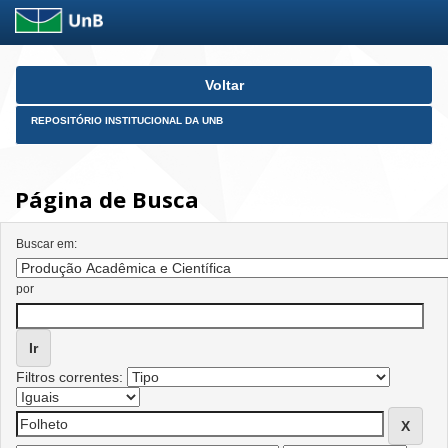
Skip
Voltar
navigation
REPOSITÓRIO INSTITUCIONAL DA UNB
Página de Busca
Buscar em:
por
Filtros correntes: