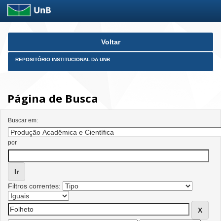
Skip
Voltar
navigation
REPOSITÓRIO INSTITUCIONAL DA UNB
Página de Busca
Buscar em:
por
Filtros correntes: