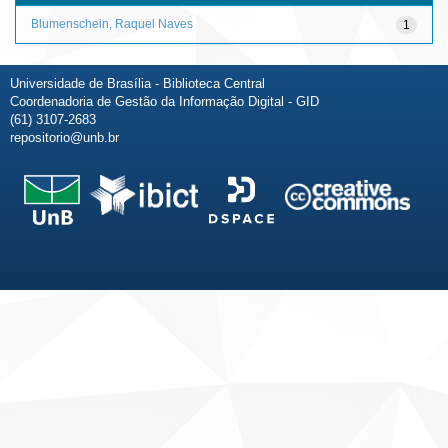
Blumenschein, Raquel Naves
1
Universidade de Brasília - Biblioteca Central
Coordenadoria de Gestão da Informação Digital - GID
(61) 3107-2683
repositorio@unb.br
Fale conosco
Sobre