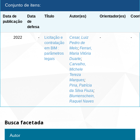
Conjunto de itens:
Data de
Data
Título
Autor(es)
Orientador(es)
Coor
publicação
de
defesa
2022
-
Licitação e
Cesar, Luiz
-
-
contratação
Pedro de
em BIM :
Melo
;
Ferrari,
parâmetros
Maria Vitória
legais
Duarte
;
Carvalho,
Michele
Tereza
Marques
;
Pina, Patrícia
da Silva Fiuza
;
Blumenschein,
Raquel Naves
Busca facetada
Autor