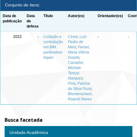
Conjunto de itens:
Data de
Data
Título
Autor(es)
Orientador(es)
Coor
publicação
de
defesa
2022
-
Licitação e
Cesar, Luiz
-
-
contratação
Pedro de
em BIM :
Melo
;
Ferrari,
parâmetros
Maria Vitória
legais
Duarte
;
Carvalho,
Michele
Tereza
Marques
;
Pina, Patrícia
da Silva Fiuza
;
Blumenschein,
Raquel Naves
Busca facetada
Unidade Acadêmica