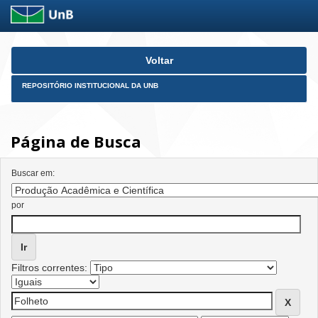
Skip
Voltar
navigation
REPOSITÓRIO INSTITUCIONAL DA UNB
Página de Busca
Buscar em:
por
Filtros correntes: