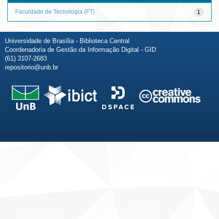
Faculdade de Tecnologia (FT)
1
Universidade de Brasília - Biblioteca Central
Coordenadoria de Gestão da Informação Digital - GID
(61) 3107-2683
repositorio@unb.br
Fale conosco
Sobre