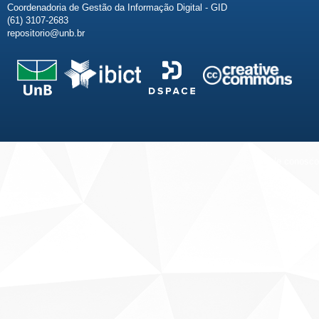
Coordenadoria de Gestão da Informação Digital - GID
(61) 3107-2683
repositorio@unb.br
Fale conosco
Sobre