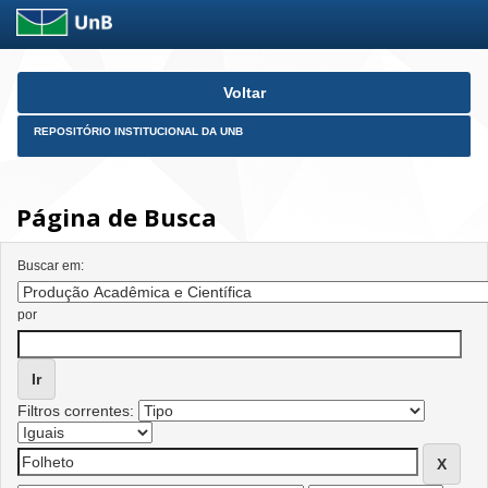
Skip
Voltar
navigation
REPOSITÓRIO INSTITUCIONAL DA UNB
Página de Busca
Buscar em:
por
Filtros correntes: