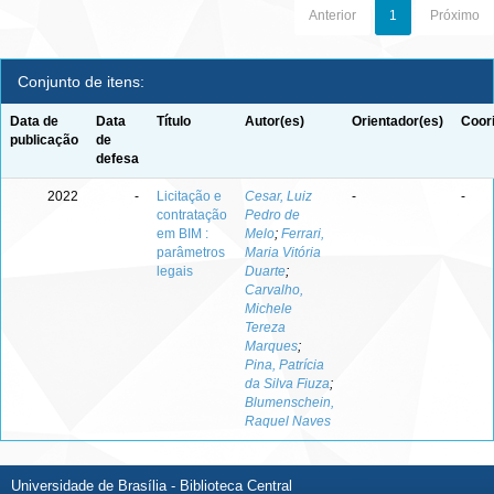
Anterior
1
Próximo
Conjunto de itens:
Data de
Data
Título
Autor(es)
Orientador(es)
Coor
publicação
de
defesa
2022
-
Licitação e
Cesar, Luiz
-
-
contratação
Pedro de
em BIM :
Melo
;
Ferrari,
parâmetros
Maria Vitória
legais
Duarte
;
Carvalho,
Michele
Tereza
Marques
;
Pina, Patrícia
da Silva Fiuza
;
Blumenschein,
Raquel Naves
Universidade de Brasília - Biblioteca Central