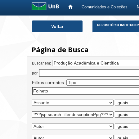
Comunidades e Coleções
Skip
REPOSITÓRIO INSTITUCIO
Voltar
navigation
Página de Busca
Buscar em:
por
Filtros correntes: