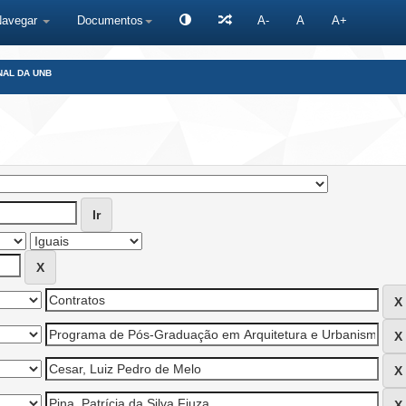
Navegar
Documentos
A-
A
A+
NAL DA UNB