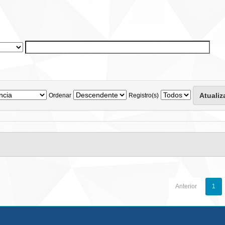
Ordenar
Registro(s)
Anterior
1