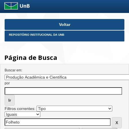
Skip
Voltar
navigation
REPOSITÓRIO INSTITUCIONAL DA UNB
Página de Busca
Buscar em:
por
Filtros correntes: