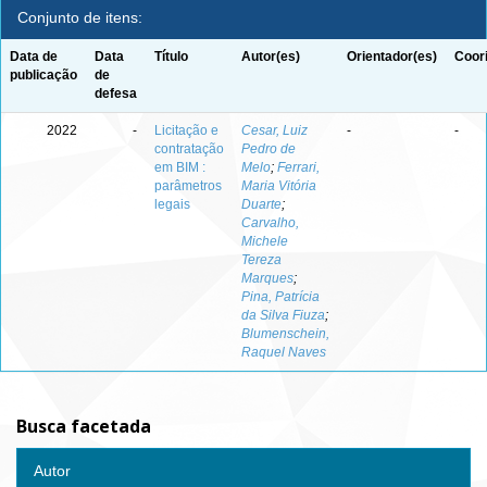
Conjunto de itens:
Data de
Data
Título
Autor(es)
Orientador(es)
Coor
publicação
de
defesa
2022
-
Licitação e
Cesar, Luiz
-
-
contratação
Pedro de
em BIM :
Melo
;
Ferrari,
parâmetros
Maria Vitória
legais
Duarte
;
Carvalho,
Michele
Tereza
Marques
;
Pina, Patrícia
da Silva Fiuza
;
Blumenschein,
Raquel Naves
Busca facetada
Autor