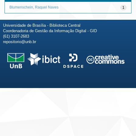
Blumenschein, Raquel Naves
1
Universidade de Brasília - Biblioteca Central
Coordenadoria de Gestão da Informação Digital - GID
(61) 3107-2683
repositorio@unb.br
Fale conosco
Sobre