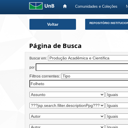
Comunidades e Coleções
Skip
REPOSITÓRIO INSTITUCIO
Voltar
navigation
Página de Busca
Buscar em:
por
Filtros correntes: