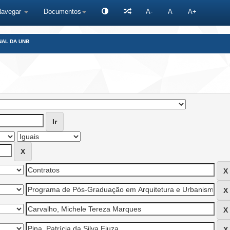
Navegar
Documentos
A-
A
A+
NAL DA UNB