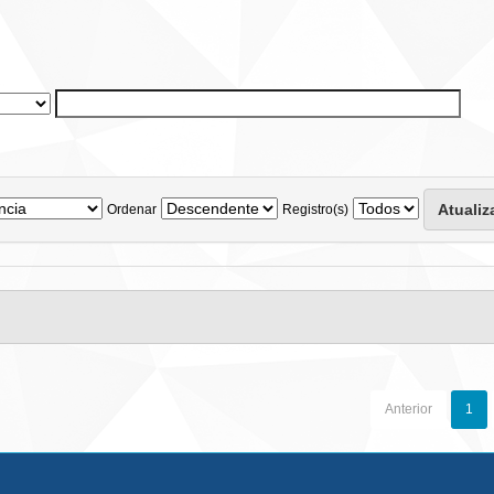
Ordenar
Registro(s)
Anterior
1