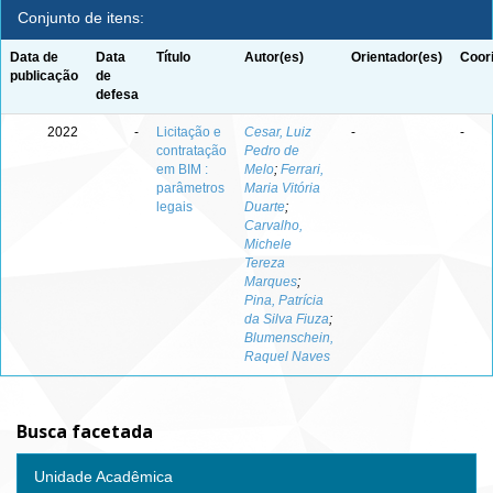
Conjunto de itens:
Data de
Data
Título
Autor(es)
Orientador(es)
Coor
publicação
de
defesa
2022
-
Licitação e
Cesar, Luiz
-
-
contratação
Pedro de
em BIM :
Melo
;
Ferrari,
parâmetros
Maria Vitória
legais
Duarte
;
Carvalho,
Michele
Tereza
Marques
;
Pina, Patrícia
da Silva Fiuza
;
Blumenschein,
Raquel Naves
Busca facetada
Unidade Acadêmica