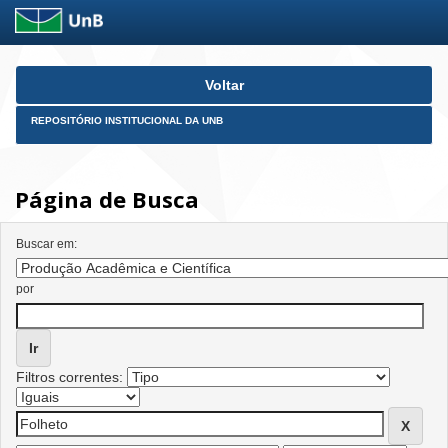
Skip
Voltar
navigation
REPOSITÓRIO INSTITUCIONAL DA UNB
Página de Busca
Buscar em:
por
Filtros correntes: