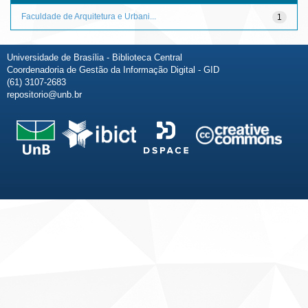
Faculdade de Arquitetura e Urbani...
1
Universidade de Brasília - Biblioteca Central
Coordenadoria de Gestão da Informação Digital - GID
(61) 3107-2683
repositorio@unb.br
Fale conosco
Sobre